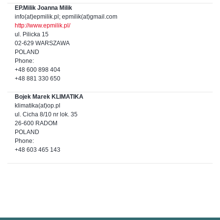
EP.Milik Joanna Milik
info(at)epmilik.pl; epmilik(at)gmail.com
http://www.epmilik.pl/
ul. Pilicka 15
02-629 WARSZAWA
POLAND
Phone:
+48 600 898 404
+48 881 330 650
Bojek Marek KLIMATIKA
klimatika(at)op.pl
ul. Cicha 8/10 nr lok. 35
26-600 RADOM
POLAND
Phone:
+48 603 465 143