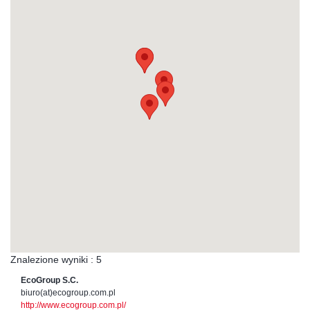
Znalezione wyniki : 5
EcoGroup S.C.
biuro(at)ecogroup.com.pl
http://www.ecogroup.com.pl/