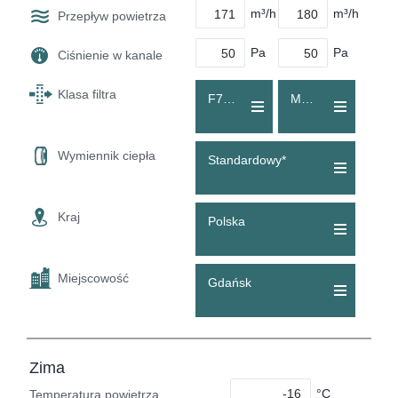
m³/h
m³/h
Przepływ powietrza
Pa
Pa
Ciśnienie w kanale
Klasa filtra
F7 (ePM1 55 %)
M5 (ePM10 60 %)
Wymiennik ciepła
Standardowy*
Kraj
Polska
Miejscowość
Gdańsk
Zima
°C
Temperatura powietrza