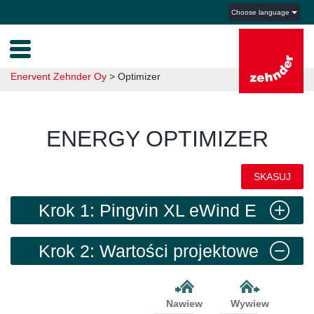
Choose language
Enervent Zehnder Oy
>
Optimizer
ENERGY OPTIMIZER
SKASUJ
Krok 1: Pingvin XL eWind E
prawa
Krok 2: Wartości projektowe
Nawiew
Wywiew