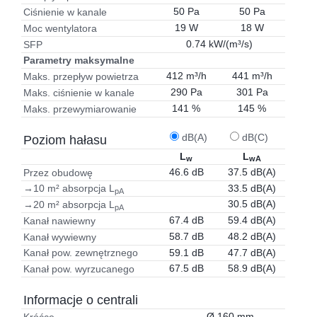
50 Pa
50 Pa
Ciśnienie w kanale
19 W
18 W
Moc wentylatora
0.74 kW/(m³/s)
SFP
Parametry maksymalne
412 m³/h
441 m³/h
Maks. przepływ powietrza
290 Pa
301 Pa
Maks. ciśnienie w kanale
141 %
145 %
Maks. przewymiarowanie
dB(A)
dB(C)
Poziom hałasu
L
L
w
wA
46.6 dB
37.5 dB(A)
Przez obudowę
33.5 dB(A)
→10 m² absorpcja L
pA
30.5 dB(A)
→20 m² absorpcja L
pA
67.4 dB
59.4 dB(A)
Kanał nawiewny
58.7 dB
48.2 dB(A)
Kanał wywiewny
59.1 dB
47.7 dB(A)
Kanał pow. zewnętrznego
67.5 dB
58.9 dB(A)
Kanał pow. wyrzucanego
Informacje o centrali
Ø 160 mm