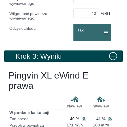
wywiewanego
%RH
Wilgotność powietrza
wywiewanego
Odzysk chłodu
Tak
Krok 3: Wyniki
Pingvin XL eWind E
prawa
Nawiew
Wywiew
W punkcie kalkulacji
40 %
41 %
Fan speed
171 m³/h
180 m³/h
Przepływ powietrza