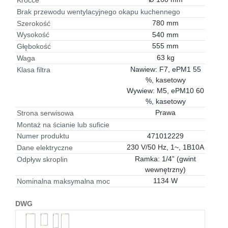
Króćce
Brak przewodu wentylacyjnego okapu kuchennego
780 mm
Szerokość
540 mm
Wysokość
555 mm
Głębokość
63 kg
Waga
Nawiew: F7, ePM1 55
Klasa filtra
%, kasetowy
Wywiew: M5, ePM10 60
%, kasetowy
Prawa
Strona serwisowa
Montaż na ścianie lub suficie
471012229
Numer produktu
230 V/50 Hz, 1~, 1B10A
Dane elektryczne
Ramka: 1/4” (gwint
Odpływ skroplin
wewnętrzny)
1134 W
Nominalna maksymalna moc
DWG