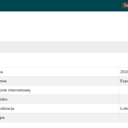
SZ
ta
201
zwa
Exp
onie internetowej
isko
alizacja
Lul
pa