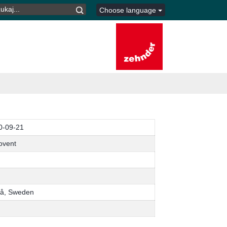
UKAJ:
Choose language
0-09-21
ovent
eå, Sweden