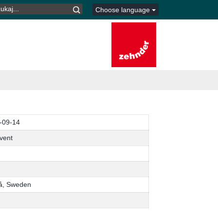
UKAJ:
Choose language
-09-14
vent
, Sweden