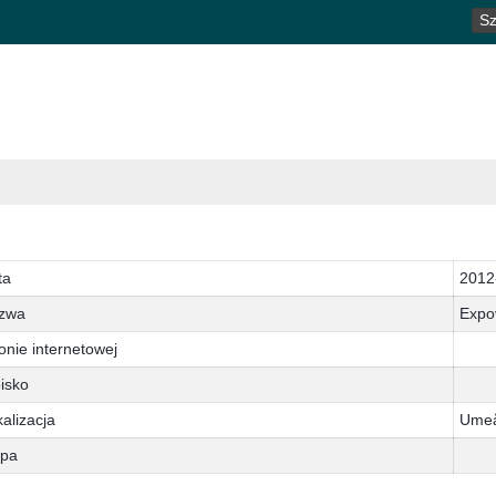
SZ
ta
2012
zwa
Expo
onie internetowej
isko
alizacja
Umeå
pa