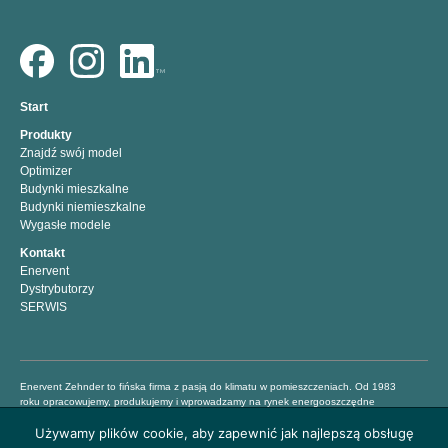
Start
Produkty
Znajdź swój model
Optimizer
Budynki mieszkalne
Budynki niemieszkalne
Wygasłe modele
Kontakt
Enervent
Dystrybutorzy
SERWIS
Enervent Zehnder to fińska firma z pasją do klimatu w pomieszczeniach. Od 1983
roku opracowujemy, produkujemy i wprowadzamy na rynek energooszczędne
systemy z myślą o lepszym klimacie w Twoim domu. Dążymy do tego, aby ludzie mogli
Używamy plików cookie, aby zapewnić jak najlepszą obsługę
mieszkać i pracować w zdrowych i komfortowych warunkach, dlatego oferujemy łatwe
w obsłudze profesjonalne centrale wentylacyjne, dzięki którym można zmniejszyć