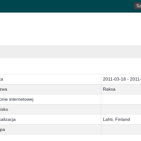
SZ
ta
2011-03-18 - 2011
zwa
Raksa
onie internetowej
isko
alizacja
Lahti, Finland
pa