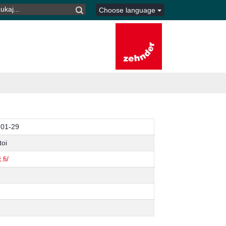
UKAJ:
Choose language
-01-29
oi
fi/