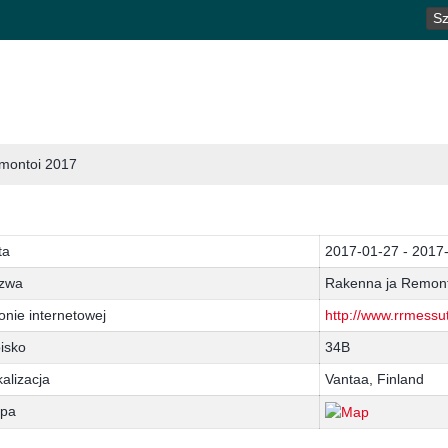
SZ
montoi 2017
ta
2017-01-27 - 2017
zwa
Rakenna ja Remont
onie internetowej
http://www.rrmessut.
isko
34B
alizacja
Vantaa, Finland
pa