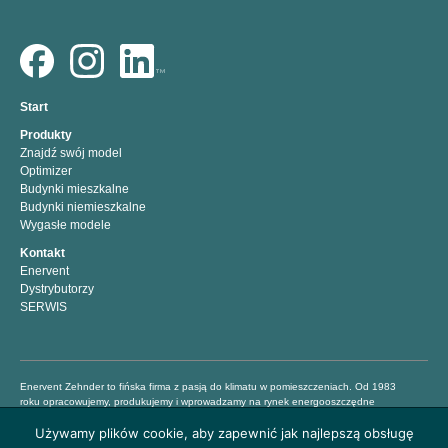
Start
Produkty
Znajdź swój model
Optimizer
Budynki mieszkalne
Budynki niemieszkalne
Wygasłe modele
Kontakt
Enervent
Dystrybutorzy
SERWIS
Enervent Zehnder to fińska firma z pasją do klimatu w pomieszczeniach. Od 1983
roku opracowujemy, produkujemy i wprowadzamy na rynek energooszczędne
systemy z myślą o lepszym klimacie w Twoim domu. Dążymy do tego, aby ludzie mogli
Używamy plików cookie, aby zapewnić jak najlepszą obsługę
mieszkać i pracować w zdrowych i komfortowych warunkach, dlatego oferujemy łatwe
w obsłudze profesjonalne centrale wentylacyjne, dzięki którym można zmniejszyć